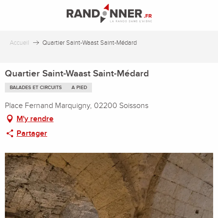
Aller
au
contenu
principal
Accueil
Quartier Saint-Waast Saint-Médard
Quartier Saint-Waast Saint-Médard
BALADES ET CIRCUITS
A PIED
Place Fernand Marquigny, 02200 Soissons
M'y rendre
Partager