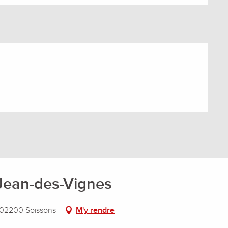
t Jean-des-Vignes
 02200 Soissons
M'y rendre