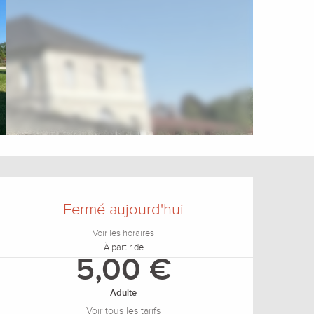
Ouverture et coordonnée
Fermé aujourd'hui
Voir les horaires
À partir de
5,00 €
Adulte
Voir tous les tarifs