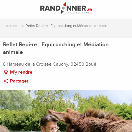
Aller
au
contenu
principal
Accueil
Reflet Repère : Equicoaching et Médiation animale
Reflet Repère : Equicoaching et Médiation
animale
8 Hameau de la Croisée Cauchy, 02450 Boué
M'y rendre
Partager