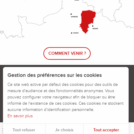
COMMENT VENIR ?
Le blog rando !
Trouver un circuit de randonnée
Gestion des préférences sur les cookies
Calendrier des jours chassés
Ce site web active par défaut des cookies pour des outils de
mesure d'audience et des fonctionnalités anonymes. Vous
Signaler un problème sur un parcours
pouvez configurer votre navigateur afin de bloquer ou être
informé de l'existence de ces cookies. Ces cookies ne stockent
Politiques des Cookies
Mentions légales
aucune information d’identification personnelle.
En savoir plus
Tout refuser
Je choisis
Tout accepter
Menu