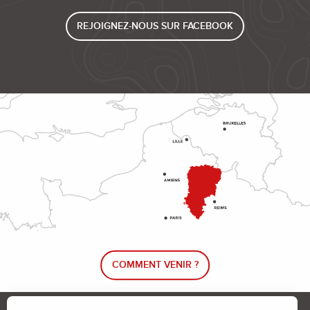
REJOIGNEZ-NOUS SUR FACEBOOK
COMMENT VENIR ?
Le blog rando !
Trouver un circuit de randonnée