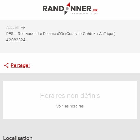
Aller
au
contenu
principal
Accueil
RES – Restaurant La Pomme d’Or (Coucy-le-Château-Auffrique)
#2082324
Partager
Ouverture et coordonnées
Horaires non définis
Voir les horaires
Localisation