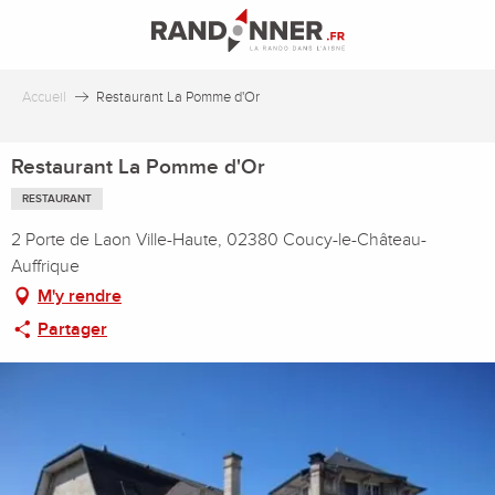
Aller
au
contenu
principal
Accueil
Restaurant La Pomme d'Or
Restaurant La Pomme d'Or
RESTAURANT
2 Porte de Laon Ville-Haute, 02380 Coucy-le-Château-
Auffrique
M'y rendre
Partager