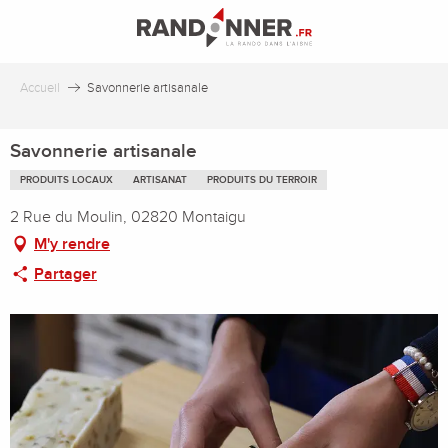
Aller
au
contenu
principal
Accueil
Savonnerie artisanale
Savonnerie artisanale
PRODUITS LOCAUX
ARTISANAT
PRODUITS DU TERROIR
2 Rue du Moulin, 02820 Montaigu
M'y rendre
Partager