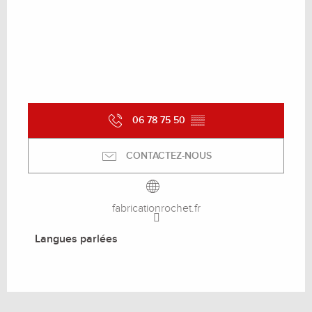
06 78 75 50
▒▒
CONTACTEZ-NOUS
fabricationrochet.fr
Langues parlées
Langues parlées