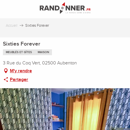
Aller
au
contenu
principal
Accueil
Sixties Forever
Sixties Forever
MEUBLÉS ET GÎTES
MAISON
3 Rue du Coq Vert, 02500 Aubenton
M'y rendre
Partager