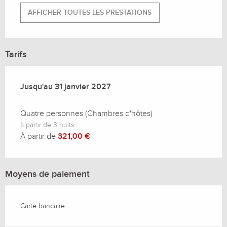
AFFICHER TOUTES LES PRESTATIONS
Tarifs
Du
Jusqu'au
1 janvier 2026
31 janvier 2027
au
31 janvier 2027
Quatre personnes (Chambres d'hôtes)
à partir de 3 nuits
À partir de
321,00 €
Moyens de paiement
Carte bancaire