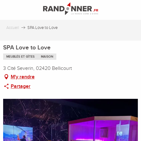
Aller
au
contenu
principal
Accueil
SPA Love to Love
SPA Love to Love
MEUBLÉS ET GÎTES
MAISON
3 Cité Severin, 02420 Bellicourt
M'y rendre
Partager