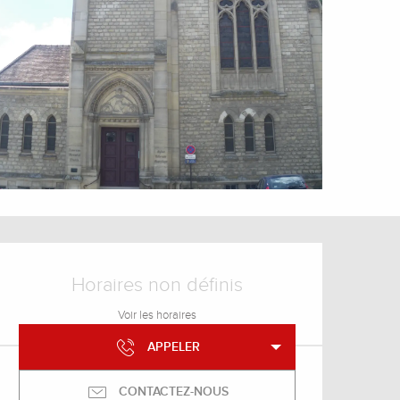
Ouverture et coordonnée
Horaires non définis
Voir les horaires
APPELER
CONTACTEZ-NOUS