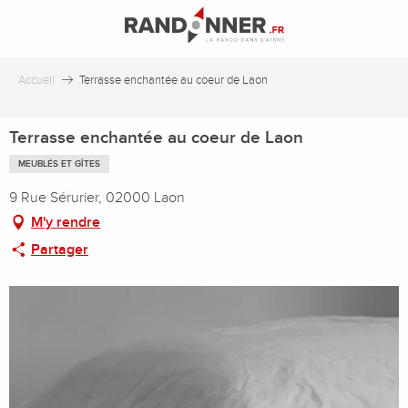
Aller
au
contenu
principal
Accueil
Terrasse enchantée au coeur de Laon
Terrasse enchantée au coeur de Laon
MEUBLÉS ET GÎTES
9 Rue Sérurier, 02000 Laon
M'y rendre
Partager