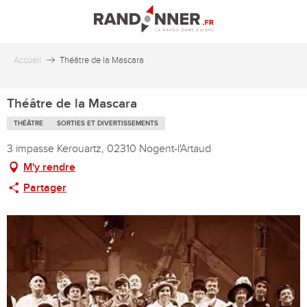
Aller
au
contenu
principal
Accueil
Théâtre de la Mascara
Théâtre de la Mascara
THÉÂTRE
SORTIES ET DIVERTISSEMENTS
3 impasse Kerouartz, 02310 Nogent-l'Artaud
M'y rendre
Partager