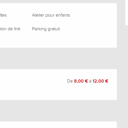
ltes
Atelier pour enfants
alon de thé
Parking gratuit
De
8,00 €
à
12,00 €