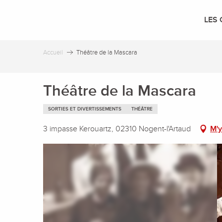
Aller
au
LES 
contenu
principal
Accueil
Théâtre de la Mascara
Théâtre de la Mascara
SORTIES ET DIVERTISSEMENTS
THÉÂTRE
3 impasse Kerouartz, 02310 Nogent-l'Artaud
M'y