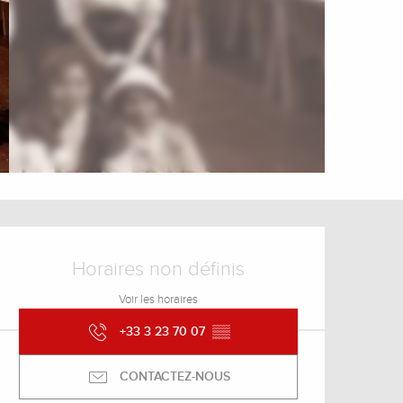
Ouverture et coordonnée
Horaires non définis
Voir les horaires
+33 3 23 70 07
▒▒
CONTACTEZ-NOUS