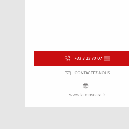
+33 3 23 70 07
▒▒
CONTACTEZ-NOUS
www.la-mascara.fr