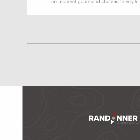
un-moment-gourmand-chateau-thierry.fr