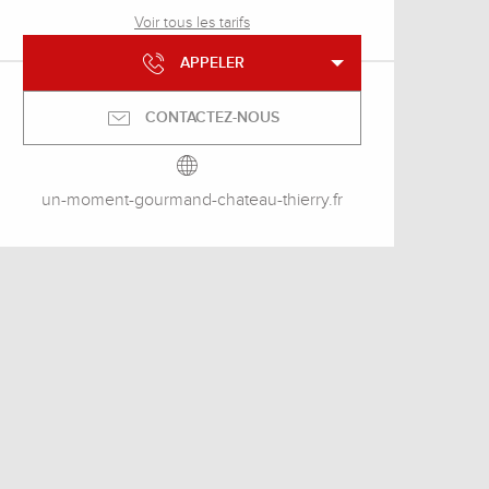
Voir tous les tarifs
APPELER
CONTACTEZ-NOUS
un-moment-gourmand-chateau-thierry.fr