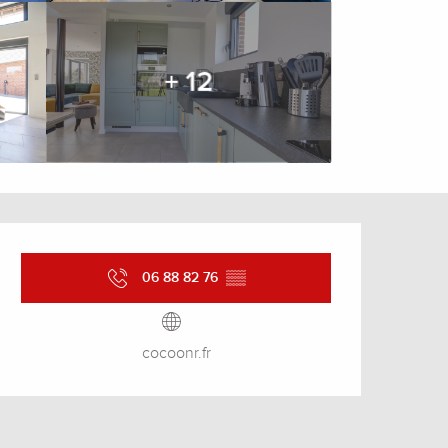
+ 12
Ouverture et coordonnée
06 88 82 76
▒▒
cocoonr.fr