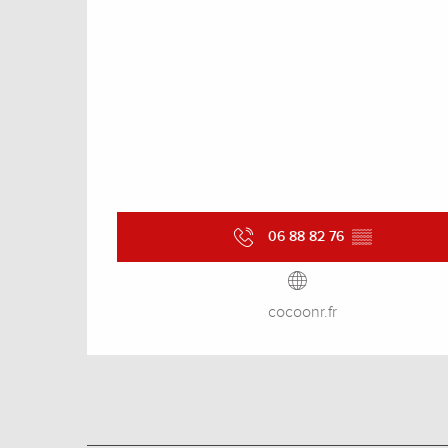
06 88 82 76
▒▒
cocoonr.fr