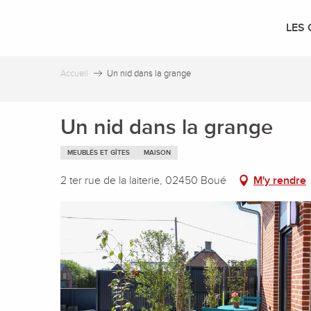
Aller
au
LES 
contenu
principal
Accueil
Un nid dans la grange
Un nid dans la grange
MEUBLÉS ET GÎTES
MAISON
2 ter rue de la laiterie, 02450 Boué
M'y rendre