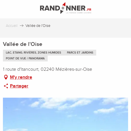
Aller
au
contenu
principal
Accueil
Vallée de l'Oise
Vallée de l'Oise
LAC, ETANG, RIVIÈRES, ZONES HUMIDES
PARCS ET JARDINS
POINT DE VUE / PANORAMA
1 route d'Itancourt, 02240 Mézières-sur-Oise
M'y rendre
Partager