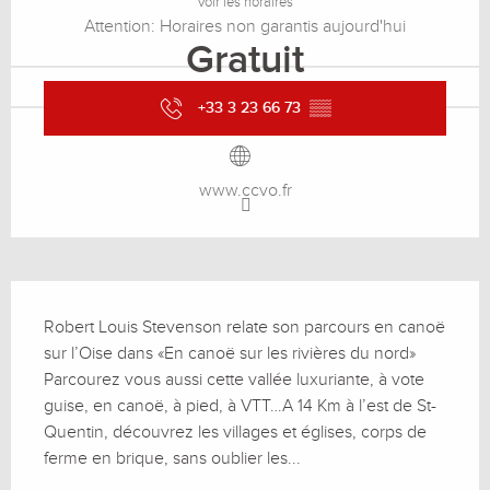
Voir les horaires
Attention: Horaires non garantis aujourd'hui
Gratuit
+33 3 23 66 73
▒▒
www.ccvo.fr
Description
Robert Louis Stevenson relate son parcours en canoë 
sur l’Oise dans «En canoë sur les rivières du nord» 
Parcourez vous aussi cette vallée luxuriante, à vote 
guise, en canoë, à pied, à VTT…A 14 Km à l’est de St-
Quentin, découvrez les villages et églises, corps de 
ferme en brique, sans oublier les...