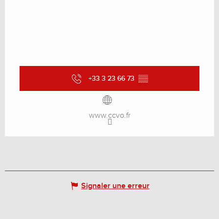
+33 3 23 66 73
▒▒
www.ccvo.fr
Signaler une erreur