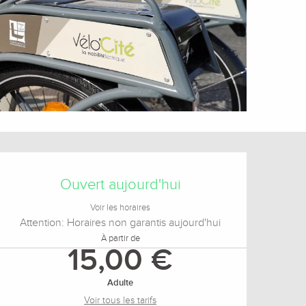
Ouverture et coordonnée
Ouvert aujourd'hui
Voir les horaires
Attention: Horaires non garantis aujourd'hui
À partir de
15,00 €
Adulte
Voir tous les tarifs