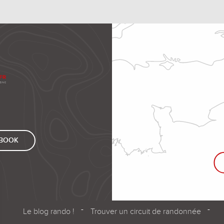
EBOOK
Le blog rando !
Trouver un circuit de randonnée