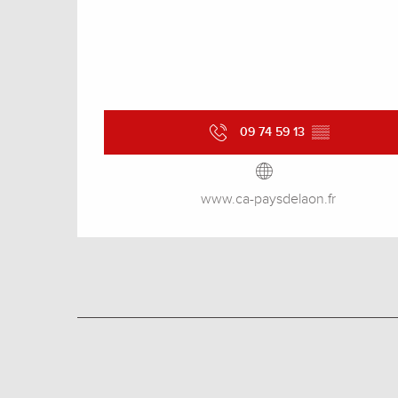
09 74 59 13
▒▒
www.ca-paysdelaon.fr