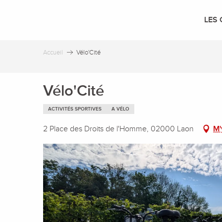
Aller
au
LES 
contenu
principal
Accueil
Vélo'Cité
Vélo'Cité
ACTIVITÉS SPORTIVES
A VÉLO
2 Place des Droits de l'Homme, 02000 Laon
M'