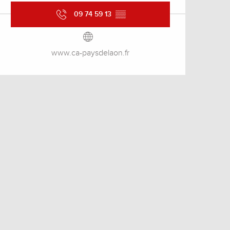
09 74 59 13
▒▒
www.ca-paysdelaon.fr