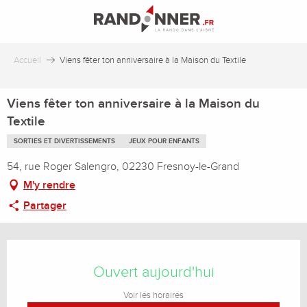
Aller
au
contenu
principal
Accueil
Viens fêter ton anniversaire à la Maison du Textile
Viens fêter ton anniversaire à la Maison du
Textile
SORTIES ET DIVERTISSEMENTS
JEUX POUR ENFANTS
54, rue Roger Salengro, 02230 Fresnoy-le-Grand
M'y rendre
Partager
Ouverture et coordonnées
Ouvert aujourd'hui
Voir les horaires