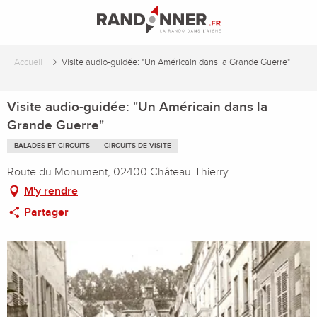
Aller
au
contenu
principal
Accueil
Visite audio-guidée: "Un Américain dans la Grande Guerre"
Visite audio-guidée: "Un Américain dans la
Grande Guerre"
BALADES ET CIRCUITS
CIRCUITS DE VISITE
Route du Monument, 02400 Château-Thierry
M'y rendre
Partager