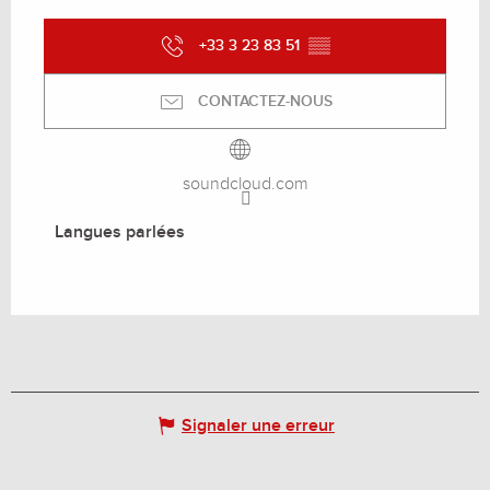
+33 3 23 83 51
▒▒
CONTACTEZ-NOUS
soundcloud.com
Langues parlées
Langues parlées
Signaler une erreur