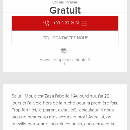
Voir les horaires
Gratuit
+33 3 23 21 61
▒▒
CONTACTEZ-NOUS
www.complexe-apicole.fr
Description
Salut ! Moi, c'est Zaza l'abeille ! Aujourd'hui, j'ai 22 
jours et j'ai volé hors de la ruche pour la première fois. 
Trop fort ! Ici, le patron, c'est Jeff, l'apiculteur. Il nous 
taquine beaucoup mes sœurs et moi ! Avec lui, on 
travaille dare-dare : nourrir les petits, chouchouter la 