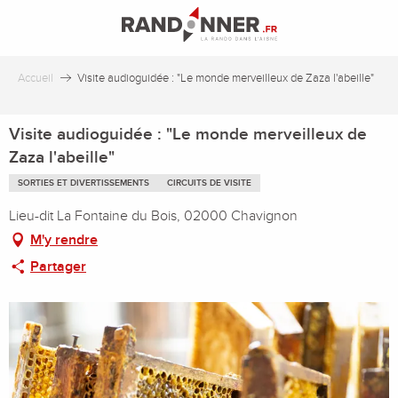
Aller
au
contenu
principal
Accueil
Visite audioguidée : "Le monde merveilleux de Zaza l'abeille"
Visite audioguidée : "Le monde merveilleux de
Zaza l'abeille"
SORTIES ET DIVERTISSEMENTS
CIRCUITS DE VISITE
Lieu-dit La Fontaine du Bois, 02000 Chavignon
M'y rendre
Partager