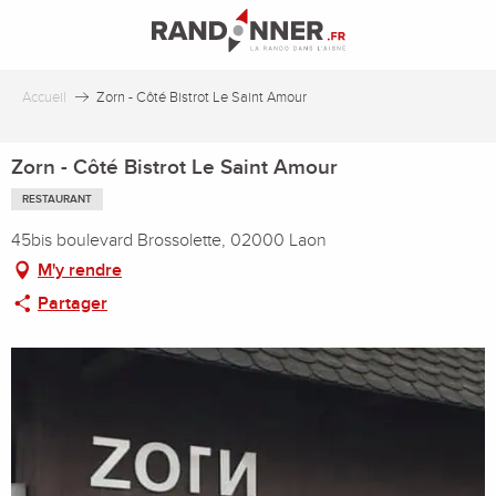
Aller
au
contenu
principal
Accueil
Zorn - Côté Bistrot Le Saint Amour
Zorn - Côté Bistrot Le Saint Amour
RESTAURANT
45bis boulevard Brossolette, 02000 Laon
M'y rendre
Partager