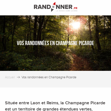
Aller
au
contenu
principal
Vos randonnées en Champagne Picarde
Accueil
Vos randonnées en Champagne Picarde
Située entre Laon et Reims, la Champagne Picarde
est un territoire de grandes étendues vertes,