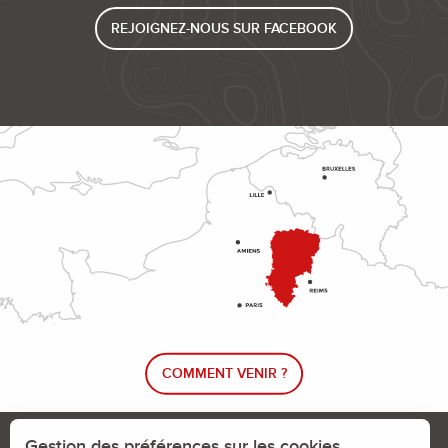
Le tour du lac à V.T.T.
Soirée calme en première ligne
REJOIGNEZ-NOUS SUR FACEBOOK
La cote 204
Chemin du facteur, chemin du vaguemestre
Le vieux Craonne
COMMENT VENIR ?
Le blog rando !
Trouver un circuit de randonnée
Gestion des préférences sur les cookies