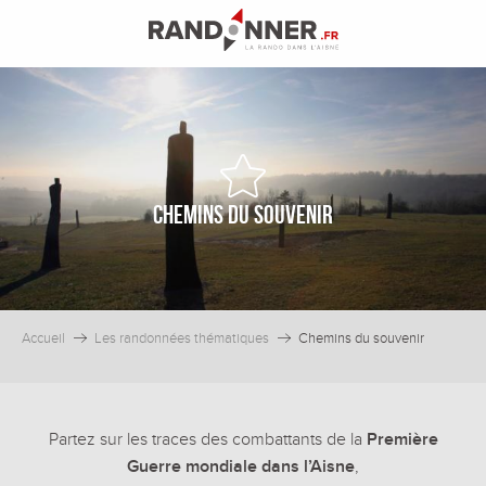
Aller
au
contenu
principal
Chemins du souvenir
Accueil
Les randonnées thématiques
Chemins du souvenir
Partez sur les traces des combattants de la
Première
Guerre mondiale dans l’Aisne
,