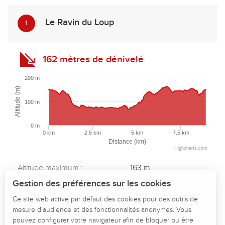
Le Ravin du Loup
1
162 mètres de dénivelé
200 m
Altitude (m)
100 m
0 m
0 km
2.5 km
5 km
7.5 km
Distance (km)
Highcharts.com
Description
Altitude maximum :
163 m
Télécharger
Altitude minimum :
64 m
Gestion des préférences sur les cookies
Dénivelé total positif :
162 m
Points d'intérêt
Ce site web active par défaut des cookies pour des outils de
Dénivelé total négatif :
-162 m
mesure d'audience et des fonctionnalités anonymes. Vous
Dénivelé
Dénivelé positif maximum :
69 m
pouvez configurer votre navigateur afin de bloquer ou être