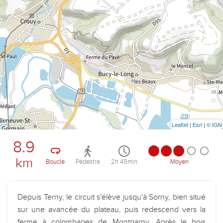
Leaflet
|
Esri
|
© IGN
8.9
km
Boucle
Pédestre
2h 45min
Moyen
Depuis Terny, le circuit s'élève jusqu'à Sorny, bien situé
sur une avancée du plateau, puis redescend vers la
ferme à colombages de Montgarny. Après le bois