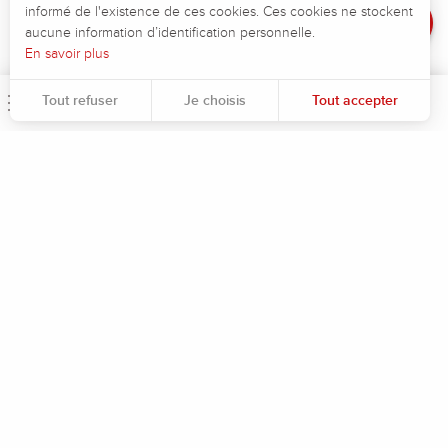
Avis
Dénivelé négatif maximum :
-59 m
informé de l'existence de ces cookies. Ces cookies ne stockent
aucune information d’identification personnelle.
En savoir plus
Tout refuser
Je choisis
Tout accepter
Menu
Rec
Pour évaluer si notre site est optimisé et répond à vos attentes, nous mesurons notre audience en utilisant des solutions spécialisées. Toutes les informations collectées par ces cookies sont agrégées et donc anonymisées.
Permet d'analyser les statistiques de consultation de notre site.