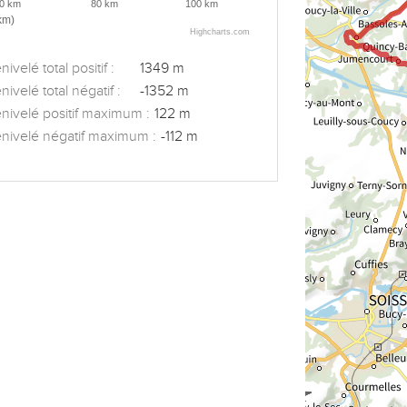
0 km
80 km
100 km
km)
Highcharts.com
ivelé total positif :
1349 m
nivelé total négatif :
-1352 m
nivelé positif maximum :
122 m
nivelé négatif maximum :
-112 m