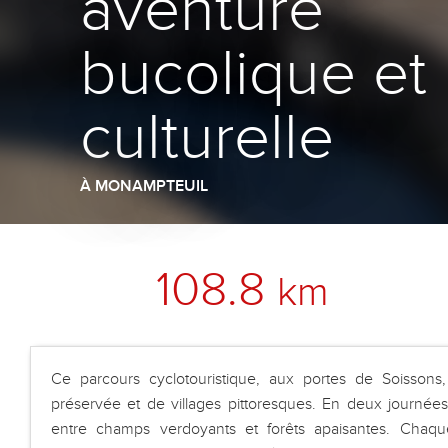
aventure
bucolique et
culturelle
À MONAMPTEUIL
108.8
km
Ce parcours cyclotouristique, aux portes de Soisso
préservée et de villages pittoresques. En deux journée
entre champs verdoyants et forêts apaisantes. Chaqu