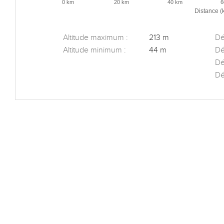
0 km
20 km
40 km
6
Distance (
Altitude maximum :
213 m
Dén
Altitude minimum :
44 m
Dé
Dé
Dé