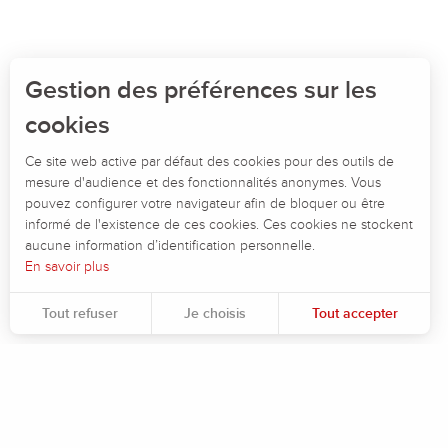
Gestion des préférences sur les
cookies
Ce site web active par défaut des cookies pour des outils de
mesure d'audience et des fonctionnalités anonymes. Vous
pouvez configurer votre navigateur afin de bloquer ou être
informé de l'existence de ces cookies. Ces cookies ne stockent
aucune information d’identification personnelle.
En savoir plus
Tout refuser
Je choisis
Tout accepter
Pour évaluer si notre site est optimisé et répond à vos attentes, nous mesurons notre audience en utilisant des solutions spécialisées. Toutes les informations collectées par ces cookies sont agrégées et donc anonymisées.
Permet d'analyser les statistiques de consultation de notre site.