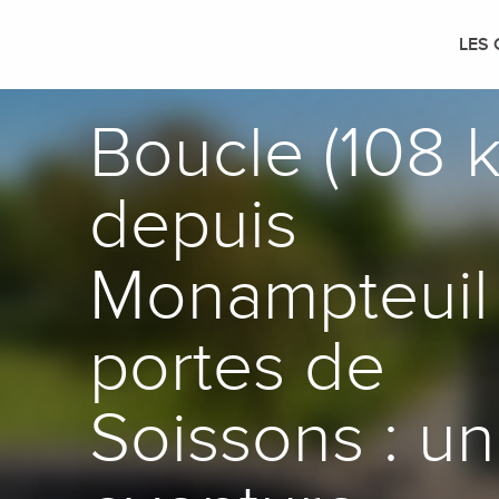
Aller
au
LES 
contenu
principal
Boucle (108 
depuis
Monampteuil
portes de
Soissons : u