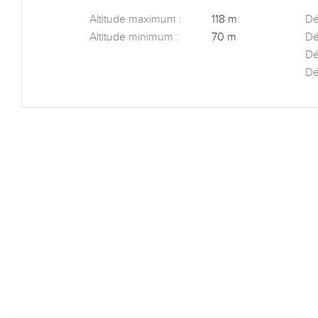
Altitude maximum :
118 m
Dén
Altitude minimum :
70 m
Dé
Dé
Dé