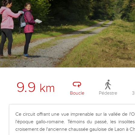
9.9
km
Boucle
Pédestre
3
Ce circuit offrant une vue imprenable sur la vallée de l
l'époque gallo-romaine. Témoins du passé, les insolites
croisement de l'ancienne chaussée gauloise de Laon à C