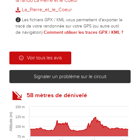
la rando La Pierre et le Coeur
La_Pierre_et_le_Coeur
Les fichiers GPX / KML vous permettent d'exporter le
tracé de votre randonnée sur votre GPS (ou autre outil
de navigation)
Comment utiliser les traces GPX / KML ?
Voir tous les avis
Signaler un problème sur le circuit
58 mètres de dénivelé
150 m
Altitude (m)
125 m
100 m
75 m