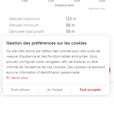
0 km
2 km
4 km
6 km
Distance (km)
Highcharts.com
Altitude maximum :
123 m
Altitude minimum :
88 m
Dénivelé total positif :
58 m
Dénivelé total négatif :
-58 m
Description
Gestion des préférences sur les cookies
Dénivelé positif maximum :
35 m
Télécharger
Dénivelé négatif maximum :
-29 m
Ce site web active par défaut des cookies pour des outils de
mesure d'audience et des fonctionnalités anonymes. Vous
Dénivelé
pouvez configurer votre navigateur afin de bloquer ou être
Avis
informé de l'existence de ces cookies. Ces cookies ne stockent
aucune information d’identification personnelle.
En savoir plus
Tout refuser
Je choisis
Tout accepter
Menu
Rec
Pour évaluer si notre site est optimisé et répond à vos attentes, nous mesurons notre audience en utilisant des solutions spécialisées. Toutes les informations collectées par ces cookies sont agrégées et donc anonymisées.
Permet d'analyser les statistiques de consultation de notre site.