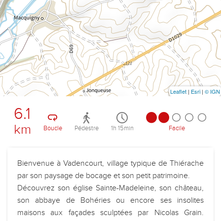
Leaflet
|
Esri
|
© IGN
6.1
km
Boucle
Pédestre
1h 15min
Facile
Bienvenue à Vadencourt, village typique de Thiérache
par son paysage de bocage et son petit patrimoine.
Découvrez son église Sainte-Madeleine, son château,
son abbaye de Bohéries ou encore ses insolites
maisons aux façades sculptées par Nicolas Grain.