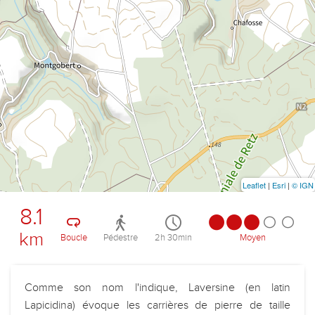
Leaflet
|
Esri
|
© IGN
8.1
km
Boucle
Pédestre
2h 30min
Moyen
Comme son nom l'indique, Laversine (en latin
Lapicidina) évoque les carrières de pierre de taille