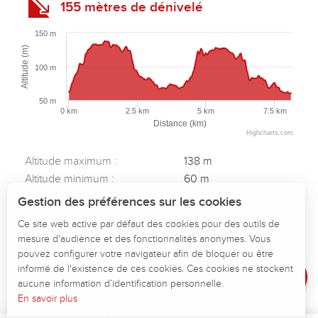
155 mètres de dénivelé
150 m
Altitude (m)
100 m
50 m
0 km
2.5 km
5 km
7.5 km
Distance (km)
Highcharts.com
Altitude maximum :
138 m
Altitude minimum :
60 m
Description
Dénivelé total positif :
155 m
Gestion des préférences sur les cookies
Dénivelé total négatif :
-156 m
Télécharger
Ce site web active par défaut des cookies pour des outils de
Dénivelé positif maximum :
76 m
mesure d'audience et des fonctionnalités anonymes. Vous
Dénivelé
Dénivelé négatif maximum :
-68 m
pouvez configurer votre navigateur afin de bloquer ou être
Avis
informé de l'existence de ces cookies. Ces cookies ne stockent
aucune information d’identification personnelle.
En savoir plus