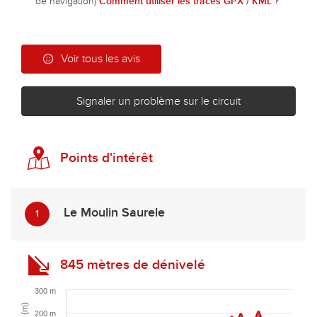
de navigation)
Comment utiliser les traces GPX / KML ?
Voir tous les avis
Signaler un problème sur le circuit
Points d'intérêt
Le Moulin Saurele
1
845 mètres de dénivelé
300 m
200 m