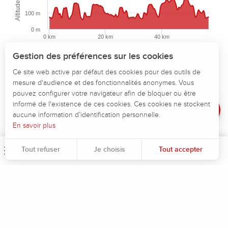
Altitude (m)
100 m
0 m
Description
0 km
20 km
40 km
Distance (km)
Télécharger
Highcharts.com
Gestion des préférences sur les cookies
Points d'intérêt
Ce site web active par défaut des cookies pour des outils de
Altitude maximum :
209 m
mesure d'audience et des fonctionnalités anonymes. Vous
Altitude minimum :
58 m
Dénivelé
pouvez configurer votre navigateur afin de bloquer ou être
Dénivelé total positif :
845 m
Avis
informé de l'existence de ces cookies. Ces cookies ne stockent
Dénivelé total négatif :
-845 m
aucune information d’identification personnelle.
Dénivelé positif maximum :
113 m
En savoir plus
Dénivelé négatif maximum :
-129 m
Tout refuser
Je choisis
Tout accepter
Menu
Rec
Pour évaluer si notre site est optimisé et répond à vos attentes, nous mesurons notre audience en utilisant des solutions spécialisées. Toutes les informations collectées par ces cookies sont agrégées et donc anonymisées.
Permet d'analyser les statistiques de consultation de notre site.