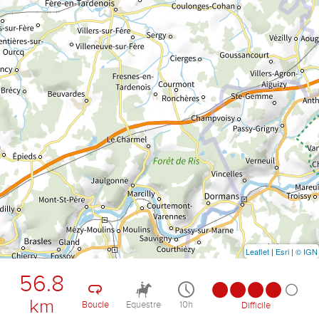
Leaflet
|
Esri
|
© IGN
56.8
km
Boucle
Equestre
10h
Difficile