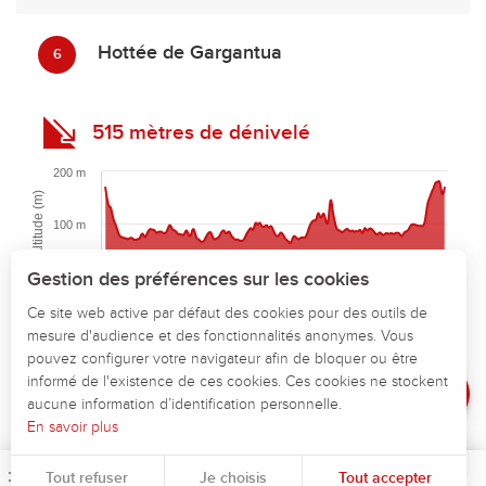
Hottée de Gargantua
6
515 mètres de dénivelé
200 m
Altitude (m)
100 m
Description
Télécharger
Gestion des préférences sur les cookies
0 m
0 km
10 km
20 km
30 km
40 km
Points d'intérêt
Distance (km)
Ce site web active par défaut des cookies pour des outils de
Highcharts.com
mesure d'audience et des fonctionnalités anonymes. Vous
Dénivelé
pouvez configurer votre navigateur afin de bloquer ou être
Altitude maximum :
183 m
Avis
informé de l'existence de ces cookies. Ces cookies ne stockent
Altitude minimum :
59 m
aucune information d’identification personnelle.
Dénivelé total positif :
515 m
En savoir plus
Dénivelé total négatif :
-515 m
Dénivelé positif maximum :
53 m
Tout refuser
Je choisis
Tout accepter
Menu