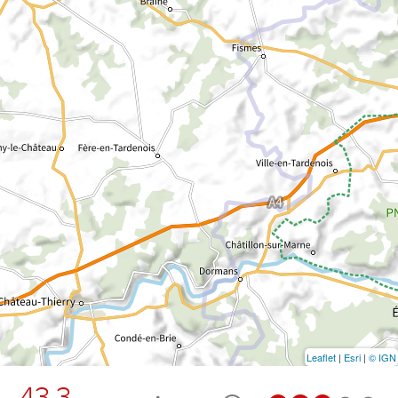
Leaflet
|
Esri
|
© IGN
43.3