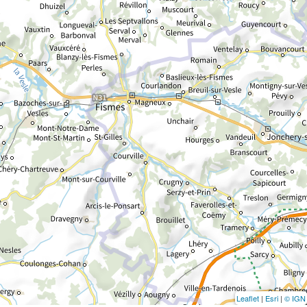
Leaflet
|
Esri
|
© IGN