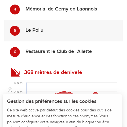
Mémorial de Cerny-en-Laonnois
4
Le Poilu
5
Restaurant le Club de l'Ailette
6
368 mètres de dénivelé
300 m
Description
Altitude (m)
200 m
Télécharger
Gestion des préférences sur les cookies
100 m
Points d'intérêt
Ce site web active par défaut des cookies pour des outils de
0 m
0 km
5 km
10 km
15 km
20 km
mesure d'audience et des fonctionnalités anonymes. Vous
Dénivelé
Distance (km)
pouvez configurer votre navigateur afin de bloquer ou être
Highcharts.com
Avis