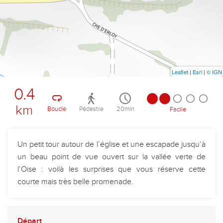
Leaflet
|
Esri
|
© IGN
0.4
km
Boucle
Pédestre
20min
Facile
Un petit tour autour de l’église et une escapade jusqu’à
un beau point de vue ouvert sur la vallée verte de
l’Oise : voilà les surprises que vous réserve cette
courte mais très belle promenade.
Départ