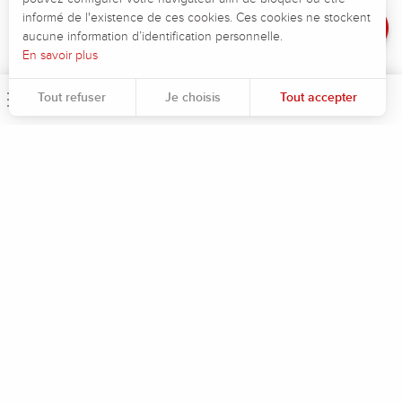
Avis
informé de l'existence de ces cookies. Ces cookies ne stockent
aucune information d’identification personnelle.
En savoir plus
Tout refuser
Je choisis
Tout accepter
Menu
Rec
Pour évaluer si notre site est optimisé et répond à vos attentes, nous mesurons notre audience en utilisant des solutions spécialisées. Toutes les informations collectées par ces cookies sont agrégées et donc anonymisées.
Permet d'analyser les statistiques de consultation de notre site.