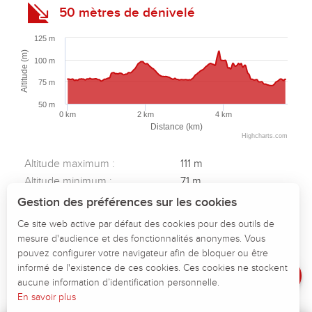
50 mètres de dénivelé
125 m
Altitude (m)
100 m
75 m
50 m
0 km
2 km
4 km
Distance (km)
Highcharts.com
Altitude maximum :
111 m
Description
Altitude minimum :
71 m
Télécharger
Dénivelé total positif :
50 m
Gestion des préférences sur les cookies
Dénivelé total négatif :
-50 m
Points d'intérêt
Ce site web active par défaut des cookies pour des outils de
Dénivelé positif maximum :
22 m
mesure d'audience et des fonctionnalités anonymes. Vous
Dénivelé
Dénivelé négatif maximum :
-28 m
pouvez configurer votre navigateur afin de bloquer ou être
Avis
informé de l'existence de ces cookies. Ces cookies ne stockent
aucune information d’identification personnelle.
En savoir plus