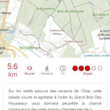
Leaflet
|
Esri
|
© IGN
5.6
km
Boucle
Pédestre
2h
Moyen
Sur les reliefs adoucis des versants de l’Oise, cette
balade courte et agréable à l’orée du Grand Bois Des
Housseaux vous donnera peut-être la chance
d’apercevoir des petits animaux familiers des lieux.