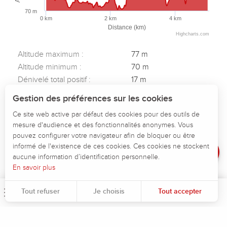
70 m
0 km
2 km
4 km
Distance (km)
Highcharts.com
Altitude maximum :
77 m
Altitude minimum :
70 m
Dénivelé total positif :
17 m
Dénivelé total négatif :
-17 m
Description
Gestion des préférences sur les cookies
Dénivelé positif maximum :
4 m
Télécharger
Ce site web active par défaut des cookies pour des outils de
Dénivelé négatif maximum :
-5 m
mesure d'audience et des fonctionnalités anonymes. Vous
Dénivelé
pouvez configurer votre navigateur afin de bloquer ou être
Avis
informé de l'existence de ces cookies. Ces cookies ne stockent
aucune information d’identification personnelle.
En savoir plus
Tout refuser
Je choisis
Tout accepter
Menu
Rec
Pour évaluer si notre site est optimisé et répond à vos attentes, nous mesurons notre audience en utilisant des solutions spécialisées. Toutes les informations collectées par ces cookies sont agrégées et donc anonymisées.
Permet d'analyser les statistiques de consultation de notre site.