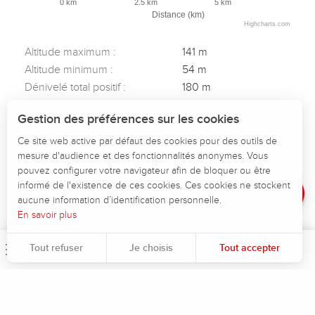
0 km
2.5 km
5 km
Distance (km)
Highcharts.com
Altitude maximum :
141 m
Altitude minimum :
54 m
Dénivelé total positif :
180 m
Dénivelé total négatif :
-180 m
Description
Gestion des préférences sur les cookies
Dénivelé positif maximum :
57 m
Télécharger
Dénivelé négatif maximum :
-83 m
Ce site web active par défaut des cookies pour des outils de
mesure d'audience et des fonctionnalités anonymes. Vous
Dénivelé
pouvez configurer votre navigateur afin de bloquer ou être
Avis
informé de l'existence de ces cookies. Ces cookies ne stockent
aucune information d’identification personnelle.
En savoir plus
Tout refuser
Je choisis
Tout accepter
Menu
Rec
Pour évaluer si notre site est optimisé et répond à vos attentes, nous mesurons notre audience en utilisant des solutions spécialisées. Toutes les informations collectées par ces cookies sont agrégées et donc anonymisées.
Permet d'analyser les statistiques de consultation de notre site.