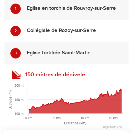
Eglise en torchis de Rouvroy-sur-Serre
1
Collégiale de Rozoy-sur-Serre
2
Eglise fortifiée Saint-Martin
3
150 mètres de dénivelé
200 m
Altitude (m)
150 m
100 m
0 km
5 km
10 km
15 km
Distance (km)
Description
Highcharts.com