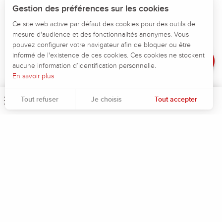
Télécharger
Gestion des préférences sur les cookies
Altitude maximum :
188 m
Points d'intérêt
Altitude minimum :
113 m
Ce site web active par défaut des cookies pour des outils de
Dénivelé total positif :
150 m
mesure d'audience et des fonctionnalités anonymes. Vous
Dénivelé
pouvez configurer votre navigateur afin de bloquer ou être
Dénivelé total négatif :
-83 m
Avis
informé de l'existence de ces cookies. Ces cookies ne stockent
Dénivelé positif maximum :
19 m
aucune information d’identification personnelle.
Dénivelé négatif maximum :
-19 m
En savoir plus
Tout refuser
Je choisis
Tout accepter
Menu
Rec
Pour évaluer si notre site est optimisé et répond à vos attentes, nous mesurons notre audience en utilisant des solutions spécialisées. Toutes les informations collectées par ces cookies sont agrégées et donc anonymisées.
Permet d'analyser les statistiques de consultation de notre site.