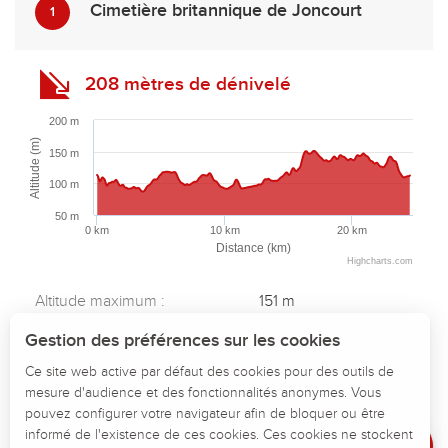
Cimetière britannique de Joncourt
1
208 mètres de dénivelé
200 m
Altitude (m)
150 m
100 m
50 m
0 km
10 km
20 km
Distance (km)
Highcharts.com
Description
Altitude maximum :
151 m
Altitude minimum :
87 m
Télécharger
Gestion des préférences sur les cookies
Dénivelé total positif :
208 m
Points d'intérêt
Ce site web active par défaut des cookies pour des outils de
Dénivelé total négatif :
-208 m
mesure d'audience et des fonctionnalités anonymes. Vous
Dénivelé
Dénivelé positif maximum :
33 m
pouvez configurer votre navigateur afin de bloquer ou être
Dénivelé négatif maximum :
-32 m
Avis
informé de l'existence de ces cookies. Ces cookies ne stockent