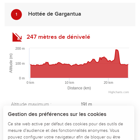
Hottée de Gargantua
1
247 mètres de dénivelé
200 m
Altitude (m)
100 m
0 m
0 km
10 km
20 km
Distance (km)
Highcharts.com
Description
Altitude maximum :
191 m
Télécharger
Altitude minimum :
80 m
Gestion des préférences sur les cookies
Dénivelé total positif :
247 m
Points d'intérêt
Ce site web active par défaut des cookies pour des outils de
Dénivelé total négatif :
-247 m
mesure d'audience et des fonctionnalités anonymes. Vous
Dénivelé
Dénivelé positif maximum :
79 m
pouvez configurer votre navigateur afin de bloquer ou être