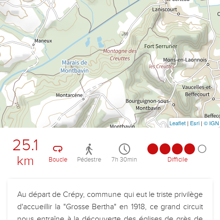
Leaflet
|
Esri
|
© IGN
25.1
km
Boucle
Pédestre
7h 30min
Difficile
Au départ de Crépy, commune qui eut le triste privilège
d'accueillir la "Grosse Bertha" en 1918, ce grand circuit
nous entraîne à la découverte des églises de grès de