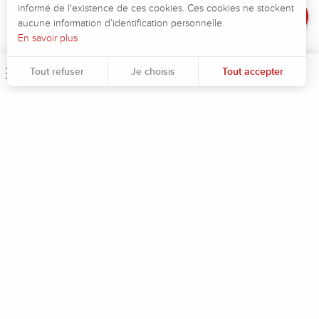
Avis
Dénivelé négatif maximum :
-100 m
informé de l'existence de ces cookies. Ces cookies ne stockent
aucune information d’identification personnelle.
En savoir plus
Tout refuser
Je choisis
Tout accepter
Menu
Rec
Pour évaluer si notre site est optimisé et répond à vos attentes, nous mesurons notre audience en utilisant des solutions spécialisées. Toutes les informations collectées par ces cookies sont agrégées et donc anonymisées.
Permet d'analyser les statistiques de consultation de notre site.