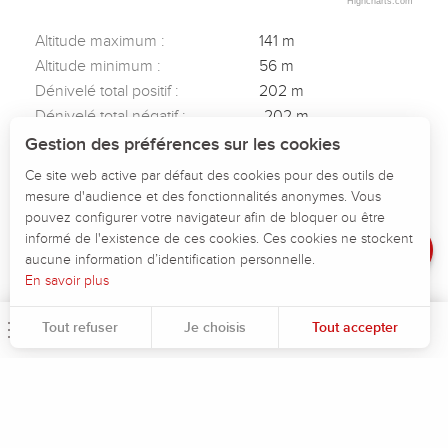
Highcharts.com
Altitude maximum :
141 m
Altitude minimum :
56 m
Dénivelé total positif :
202 m
Dénivelé total négatif :
-202 m
Description
Dénivelé positif maximum :
35 m
Gestion des préférences sur les cookies
Dénivelé négatif maximum :
-48 m
Télécharger
Ce site web active par défaut des cookies pour des outils de
mesure d'audience et des fonctionnalités anonymes. Vous
Dénivelé
pouvez configurer votre navigateur afin de bloquer ou être
Avis
informé de l'existence de ces cookies. Ces cookies ne stockent
aucune information d’identification personnelle.
En savoir plus
Tout refuser
Je choisis
Tout accepter
Menu
Rec
Pour évaluer si notre site est optimisé et répond à vos attentes, nous mesurons notre audience en utilisant des solutions spécialisées. Toutes les informations collectées par ces cookies sont agrégées et donc anonymisées.
Permet d'analyser les statistiques de consultation de notre site.