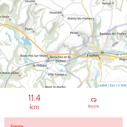
Leaflet
|
Esri
|
© IGN
11.4
km
Boucle
Alerte