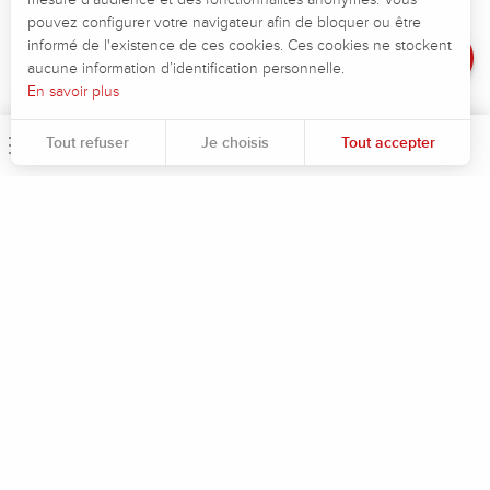
Dénivelé total négatif :
-187 m
Dénivelé
pouvez configurer votre navigateur afin de bloquer ou être
Dénivelé positif maximum :
89 m
Avis
informé de l'existence de ces cookies. Ces cookies ne stockent
Dénivelé négatif maximum :
-57 m
aucune information d’identification personnelle.
En savoir plus
Tout refuser
Je choisis
Tout accepter
Menu
Rec
Pour évaluer si notre site est optimisé et répond à vos attentes, nous mesurons notre audience en utilisant des solutions spécialisées. Toutes les informations collectées par ces cookies sont agrégées et donc anonymisées.
Permet d'analyser les statistiques de consultation de notre site.