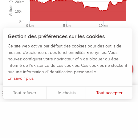
Altitude (m)
200 m
100 m
0 m
Description
0 km
5 km
10 km
Distance (km)
Télécharger
Gestion des préférences sur les cookies
Highcharts.com
Points d'intérêt
Ce site web active par défaut des cookies pour des outils de
Altitude maximum :
225 m
mesure d'audience et des fonctionnalités anonymes. Vous
Dénivelé
Altitude minimum :
99 m
pouvez configurer votre navigateur afin de bloquer ou être
Dénivelé total positif :
277 m
Avis
informé de l'existence de ces cookies. Ces cookies ne stockent
Dénivelé total négatif :
-277 m
aucune information d’identification personnelle.
Dénivelé positif maximum :
92 m
En savoir plus
Dénivelé négatif maximum :
-63 m
Tout refuser
Je choisis
Tout accepter
Menu
Rec
Pour évaluer si notre site est optimisé et répond à vos attentes, nous mesurons notre audience en utilisant des solutions spécialisées. Toutes les informations collectées par ces cookies sont agrégées et donc anonymisées.
Permet d'analyser les statistiques de consultation de notre site.