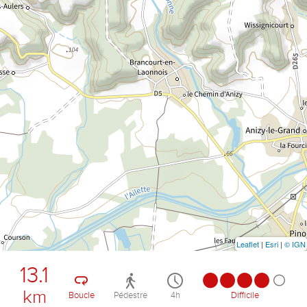
Leaflet
|
Esri
|
© IGN
13.1
km
Boucle
Pédestre
4h
Difficile