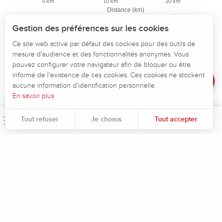
0 km
10 km
20 km
Description
Distance (km)
Highcharts.com
Télécharger
Gestion des préférences sur les cookies
Altitude maximum :
129 m
Points d'intérêt
Ce site web active par défaut des cookies pour des outils de
Altitude minimum :
69 m
mesure d'audience et des fonctionnalités anonymes. Vous
Dénivelé
Dénivelé total positif :
187 m
pouvez configurer votre navigateur afin de bloquer ou être
Dénivelé total négatif :
-187 m
Avis
informé de l'existence de ces cookies. Ces cookies ne stockent
Dénivelé positif maximum :
42 m
aucune information d’identification personnelle.
En savoir plus
Dénivelé négatif maximum :
-35 m
Tout refuser
Je choisis
Tout accepter
Menu
Rec
Pour évaluer si notre site est optimisé et répond à vos attentes, nous mesurons notre audience en utilisant des solutions spécialisées. Toutes les informations collectées par ces cookies sont agrégées et donc anonymisées.
Permet d'analyser les statistiques de consultation de notre site.