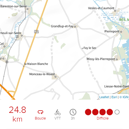
Leaflet
|
Esri
|
© IGN
24.8
km
Boucle
VTT
3h
Difficile