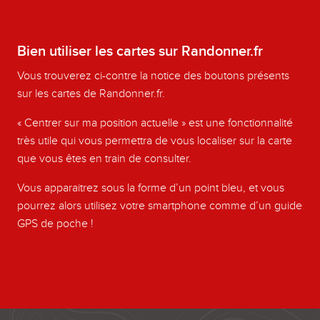
Carnet de route de Alaincourt à Lucy
Carnet de route de Guise à Proisy
Bien utiliser les cartes sur Randonner.fr
Les Hardrets
La rose sur la Marne
Vous trouverez ci-contre la notice des boutons présents
Au-dessus du Petit-Morin
sur les cartes de Randonner.fr.
Les vendangeoirs du Laonnois
« Centrer sur ma position actuelle » est une fonctionnalité
Un bain de nature entre deux terroirs
très utile qui vous permettra de vous localiser sur la carte
Par le fond du val
que vous êtes en train de consulter.
La Chouette et le Bocage
Un géant de pierre
Vous apparaitrez sous la forme d’un point bleu, et vous
Au pays des cisterciens
pourrez alors utilisez votre smartphone comme d’un guide
GPS de poche !