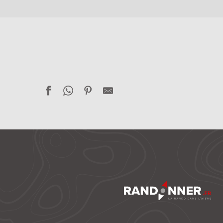
Les rayères de l'Oise
Vallées et vallons du Soissonnais
Les vendangeoirs à VTT
L'Aisne à vélo : des fables et du Champagne
Sur les traces des Poilus
Les villages troglodytiques
Le Bocage
Les monts de Soissons