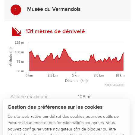
Musée du Vermandois
1
131 mètres de dénivelé
125 m
Altitude (m)
100 m
75 m
50 m
0 km
2.5 km
5 km
7.5 km
10 km
Distance (km)
Highcharts.com
Description
Altitude maximum :
108 m
Altitude minimum :
72 m
Télécharger
Gestion des préférences sur les cookies
Dénivelé total positif :
131 m
Points d'intérêt
Ce site web active par défaut des cookies pour des outils de
Dénivelé total négatif :
-131 m
mesure d'audience et des fonctionnalités anonymes. Vous
Dénivelé
Dénivelé positif maximum :
24 m
pouvez configurer votre navigateur afin de bloquer ou être
Dénivelé négatif maximum :
-34 m
Avis