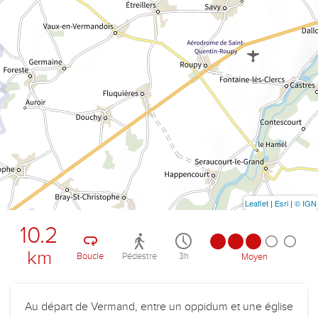
Leaflet
|
Esri
|
© IGN
10.2
km
Boucle
Pédestre
3h
Moyen
Au départ de Vermand, entre un oppidum et une église