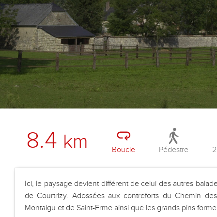
8.4
km
Boucle
Pédestre
2
Ici, le paysage devient différent de celui des autres balad
de Courtrizy. Adossées aux contreforts du Chemin de
Montaigu et de Saint-Erme ainsi que les grands pins forme