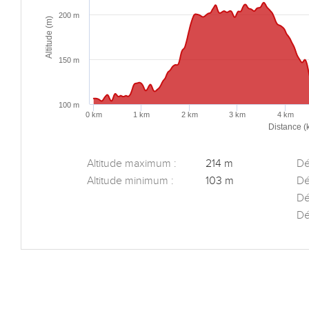
200 m
Altitude (m)
150 m
100 m
0 km
1 km
2 km
3 km
4 km
Distance (
Altitude maximum :
214 m
Dén
Altitude minimum :
103 m
Dé
Dé
Dé