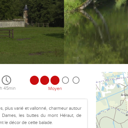
h 45min
Moyen
es, plus varié et vallonné, charmeur autour
s Dames, les buttes du mont Héraut, de
nt le décor de cette balade.