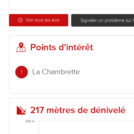
Voir tous les avis
Signaler un problème sur le
Points d'intérêt
La Chambrette
1
217 mètres de dénivelé
250 m