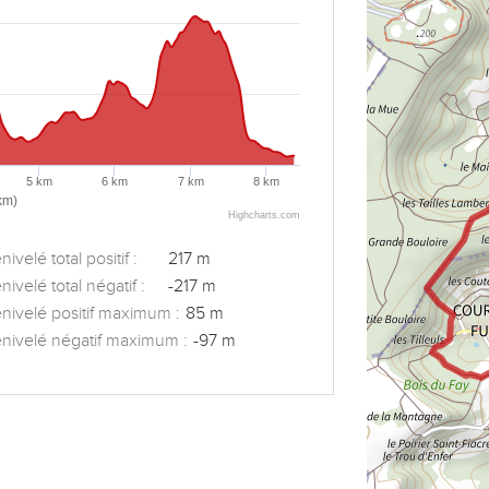
5 km
6 km
7 km
8 km
km)
Highcharts.com
ivelé total positif :
217 m
nivelé total négatif :
-217 m
nivelé positif maximum :
85 m
nivelé négatif maximum :
-97 m