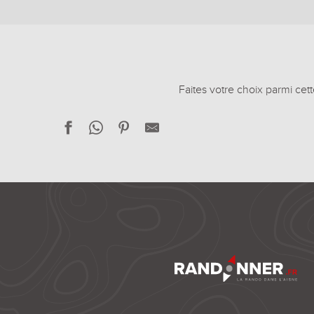
Faites votre choix parmi cet
Au-dessus du Petit-Morin
La tour de Crécy
La pâturelle
Les garennes
Carnet de route de Monampteuil à Vauclair
Carnet de route de Chauny à la Fère
La Salette
Le canal